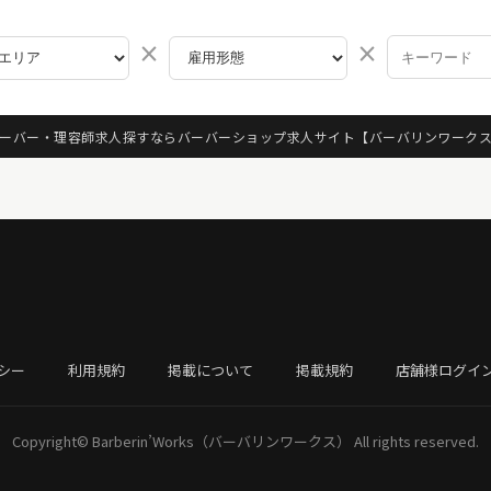
×
×
ーバー・理容師求人探すならバーバーショップ求人サイト
【バーバリンワーク
シー
利用規約
掲載について
掲載規約
店舗様ログイ
Copyright©
Barberin’Works（バーバリンワークス）
All rights reserved.