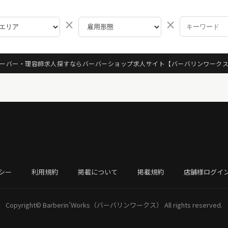
×
×
ーバー・理容師求人探すならバーバーショップ求人サイト
【バーバリンワーク
シー
利用規約
掲載について
掲載規約
店舗様ログイ
Copyright©
Barberin’Works（バーバリンワークス）
All rights reserved.