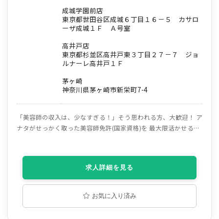
成城学園前店
東京都世田谷区成城６丁目１６－５ カサロ
ーザ成城１Ｆ Ａ号室
高井戸店
東京都杉並区高井戸東３丁目２７－７ ジョ
ルナーレ高井戸１Ｆ
茅ヶ崎
神奈川県茅ヶ崎市新栄町7-4
「美容師の収入は、少なすぎる！」そう思われる方、大歓迎！ ア
ナタがせっかく取った美容師免許(国家資格)を 最大限活かせる環
境がAgu.グループにはあります。 Agu.グループは「スタイリスト
ファースト」を掲げ、 4200名以上の業務委託スタイリストが在
籍！ それぞ自分なりの働き方で活躍しております。 ※ママさ
求人詳細を見る
ん・パパさん美容師も多数在籍中。 ■《Agu. グループで働くポ
イント》■ 【上場企業】 日本の美容室運営企業で上場している
のは5社のみ 【業界トップクラスの店舗数】 47都道府県に約1000
お気に入り済み
店舗以上展開中! 【指名０でも安心の集客力】 スタッフ集客満足
度94.4％ 年間来客者数500万人以上！ 【正社員からでも安心】