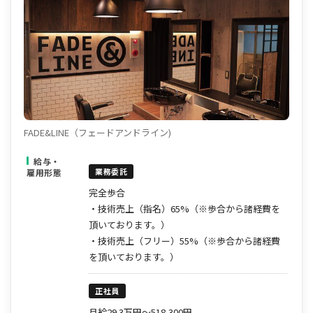
FADE&LINE（フェードアンドライン)
給与・
業務委託
雇用形態
完全歩合
・技術売上（指名）65%（※歩合から諸経費を
頂いております。）
・技術売上（フリー）55%（※歩合から諸経費
を頂いております。）
正社員
月給29.3万円～518,300円