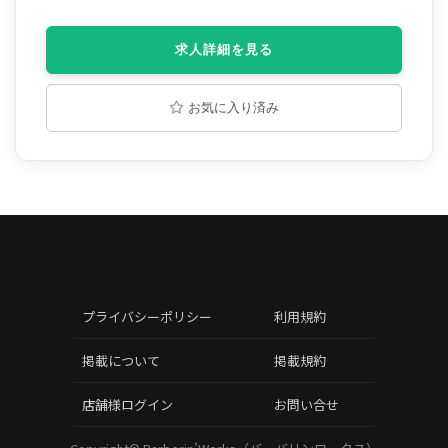
人一人の好み流行やライフスタイルを 十分に考慮した上で髪質、
骨格に合わせたお似合いのクオリティーの高いへアースタイル創
求人詳細を見る
りに最善を尽くし、エリアNo.1バーバーを目指します。
お気に入り済み
プライバシーポリシー
利用規約
掲載について
掲載規約
店舗様ログイン
お問い合せ