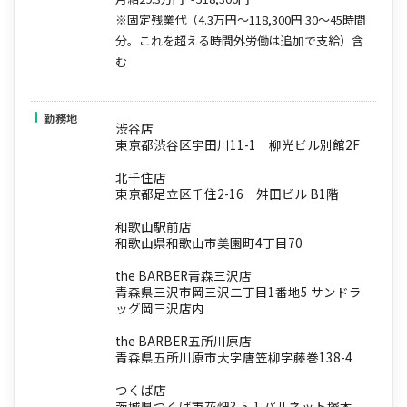
※固定残業代（4.3万円～118,300円 30～45時間
分。これを超える時間外労働は追加で支給）含
む
勤務地
渋谷店
東京都渋谷区宇田川11-1 柳光ビル別館2F
北千住店
東京都足立区千住2-16 舛田ビル B1階
和歌山駅前店
和歌山県和歌山市美園町4丁目70
the BARBER青森三沢店
青森県三沢市岡三沢二丁目1番地5 サンドラ
ッグ岡三沢店内
the BARBER五所川原店
青森県五所川原市大字唐笠柳字藤巻138-4
つくば店
茨城県つくば市花畑3-5-1 パルネット塚本