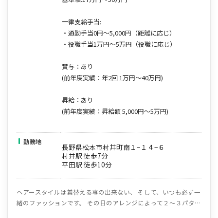
一律支給手当:
・通勤手当0円～5,000円（距離に応じ）
・役職手当1万円～5万円（役職に応じ）
賞与：あり
(前年度実績：年2回 1万円～40万円)
昇給：あり
(前年度実績：昇給額 5,000円～5万円)
勤務地
長野県松本市村井町南１−１４−６
村井駅 徒歩7分
平田駅 徒歩10分
ヘアースタイルは着替える事の出来ない、 そして、いつも必ず一
緒のファッションです。 その日のアレンジによって２～３パター
ンのアレンジは出来てもベースは同じです。 だからこそお客様一