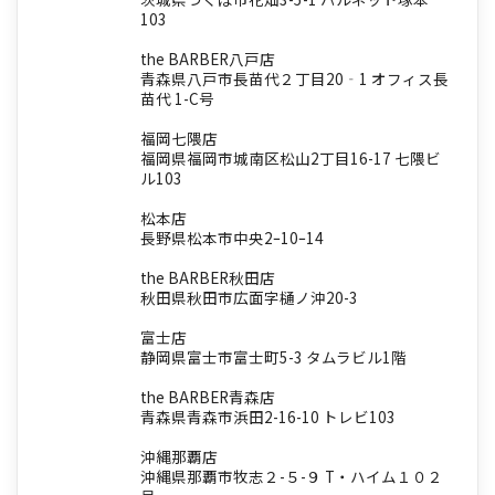
103
the BARBER八戸店
青森県八戸市長苗代２丁目20‐1 オフィス長
苗代 1-C号
福岡七隈店
福岡県福岡市城南区松山2丁目16-17 七隈ビ
ル103
松本店
長野県松本市中央2ｰ10ｰ14
the BARBER秋田店
秋田県秋田市広面字樋ノ沖20-3
富士店
静岡県富士市富士町5-3 タムラビル1階
the BARBER青森店
青森県青森市浜田2-16-10 トレビ103
沖縄那覇店
沖縄県那覇市牧志２-５-９ T・ハイム１０２