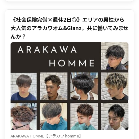
Agu.グループへの転職者は80％以上が 業務委託未経験でも活躍
【独自の確定申告】 確定申告もAgu.なら簡単・安心・安全
【Agu.グループスタッフ限定オンラインセミナー】 自由参加 ＝
《社会保険完備×週休2日◎》エリアの男性から
＝＝＝＝＝＝＝＝＝＝＝＝＝＝ ■【期間限定】委託お祝金を計１
大人気のアラカワオム&Glanz。共に働いてみませ
５万円支給■ 実績として２０２１年４月から現在で対象者へ 総
んか？
額５，７４８万円を支給！ ・応募期間：２０２４年８月１日～９
月２日まで ・取得条件：1～3が必要 1.WEB応募(委託お祝い金掲
載媒体) 2.初回勤務日が２０２４年１０月３１日まで 3.スタイリ
ストでAgu.グループ初勤務の方のみ ■支給時期：初回勤務日によ
って異なる 例)８月の方→９,１０,１１月末に５万円 ※売上があ
る月の次月のみ支給 ▼委託お祝金の貰い方 勤務開始後2ヶ月以内
に弊社アプリ内の『お役立ちサイト』で 「お祝い金制度」より申
請することで対象者となります。 ＝＝＝＝＝＝＝＝＝＝＝＝＝＝
＝ あなたの働きたい場所で、やりたい働き方を！ 【○○した
い！がAgu.ならできます。】 ●バリバリ派 ・もっともっと稼ぎ
たい！ ・地元に帰って美容師で活躍したい！ ●家庭重視派 ・子
供を保育園などに預けている間だけ働きたい♪ ・17時までは美
容師、17時から主婦・主夫♪ ●ゆったり派 ・17時退社で夕方か
ら友達と遊びたい♪ ・朝が弱いから12時出勤をしたい♪ まずは
サロン見学だけでも大丈夫です。 ご興味を少しでも持って頂けた
ARAKAWA HOMME【アラカワ homme】