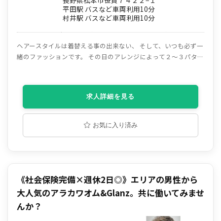
平田駅 バスなど車両利用10分
村井駅 バスなど車両利用10分
ヘアースタイルは着替える事の出来ない、 そして、いつも必ず一
緒のファッションです。 その日のアレンジによって２～３パター
ンのアレンジは出来てもベースは同じです。 だからこそお客様一
人一人の好み流行やライフスタイルを 十分に考慮した上で髪質、
骨格に合わせたお似合いのクオリティーの高いへアースタイル創
求人詳細を見る
りに最善を尽くし、エリアNo.1バーバーを目指します。
お気に入り済み
《社会保険完備×週休2日◎》エリアの男性から
大人気のアラカワオム&Glanz。共に働いてみませ
んか？