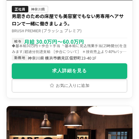
正社員
神奈川県
男磨きのための床屋でも美容室でもない男専用ヘアサ
ロンで一緒に働きましょう。
BRUSH PREMIER (ブラッシュ プレミア)
月給 30.0万円〜60.0万円
給与
◆基本給30万円＋歩合＋手当 └基本給に見込残業手当(25時間分)を含
みます/超過分別途支給 ［歩合について］ ＊技術売上より40%バック
＊店販手当/利益額より70%バック ＊月間売上更新手当/1万円 ［その
神奈川県 横浜市鶴見区佃野町23-40 1F
勤務地
他手当］ ＊交通費/月1万円まで ＊昇給あり/勤続年数により歩合率
UP ＊賞与(年2回)/入社6か月後～
求人詳細を見る
お気に入りに追加