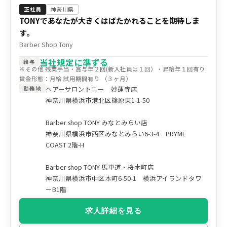
正社員
神奈川県
TONYであなたが大きくはばたかれることを期待しま
す。
Barber Shop Tony
当社規定に準ずる
給与
※その他 残業手当・賞与年２回(新入社員は１回）・昇給年１回有り
賃金形態：月給 試用期間有り （３ヶ月）
ヘアーサロントニー 妙蓮寺店
勤務地
神奈川県横浜市港北区篠原東1-1-50
Barber shop TONY みなとみらい店
神奈川県横浜市西区みなとみらい6-3-4 PRYME
COAST 2階-H
Barber shop TONY 馬車道・桜木町店
神奈川県横浜市中区本町6-50-1 横浜アイランドタワ
ーB1階
求人詳細を見る