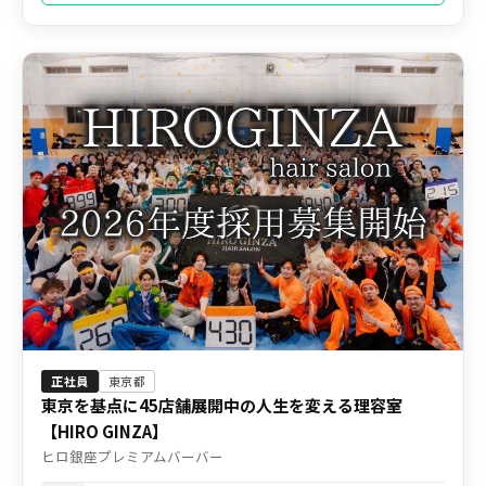
正社員
東京都
東京を基点に45店舗展開中の人生を変える理容室
【HIRO GINZA】
ヒロ銀座プレミアムバーバー