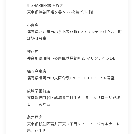
the BARBER幡ヶ谷店
東京都渋谷区幡ヶ谷2-1-2 松苗ビル1階
小倉店
福岡県北九州市小倉北区京町1-2-7 リンデンバウム京町
1階A-1号室
登戸店
神奈川県川崎市多摩区登戸新町75 マリンレイク1-B
福岡今泉店
福岡県福岡市中央区今泉1-9-19 BuLaLa 502号室
成城学園前店
東京都世田谷区成城６丁目１６－５ カサローザ成城
１Ｆ Ａ号室
高井戸店
東京都杉並区高井戸東３丁目２７－７ ジョルナーレ
高井戸１Ｆ