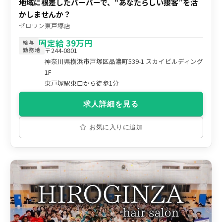
地域に根差したバーバーで、“あなたらしい接客”を活
かしませんか？
ゼロワン東戸塚店
固定給 39万円
給与
〒244-0801
勤務地
神奈川県横浜市戸塚区品濃町539-1 スカイビルディング
1F
東戸塚駅東口から徒歩1分
求人詳細を見る
お気に入りに追加