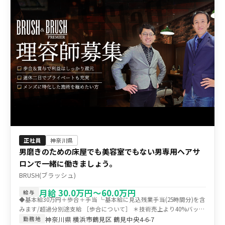
正社員
神奈川県
男磨きのための床屋でも美容室でもない男専用ヘアサ
ロンで一緒に働きましょう。
BRUSH(ブラッシュ)
月給 30.0万円〜60.0万円
給与
◆基本給30万円＋歩合＋手当 └基本給に見込残業手当(25時間分)を含
みます/超過分別途支給 ［歩合について］ ＊技術売上より40%バック
＊店販手当/利益額より70%バック ＊月間売上更新手当/1万円 ［その
神奈川県 横浜市鶴見区 鶴見中央4-6-7
勤務地