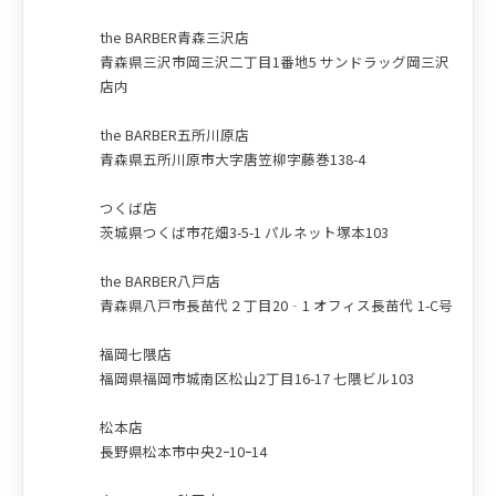
the BARBER青森三沢店
青森県三沢市岡三沢二丁目1番地5 サンドラッグ岡三沢
店内
the BARBER五所川原店
青森県五所川原市大字唐笠柳字藤巻138-4
つくば店
茨城県つくば市花畑3-5-1 パルネット塚本103
the BARBER八戸店
青森県八戸市長苗代２丁目20‐1 オフィス長苗代 1-C号
福岡七隈店
福岡県福岡市城南区松山2丁目16-17 七隈ビル103
松本店
長野県松本市中央2ｰ10ｰ14