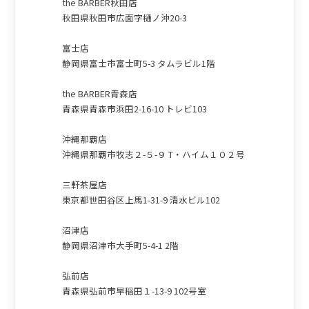
the BARBER秋田店
秋田県秋田市広面字樋ノ沖20-3
富士店
静岡県富士市富士町5-3 タムラビル1階
the BARBER青森店
青森県青森市浜田2-16-10 トレビ103
沖縄那覇店
沖縄県那覇市牧志２-５-９ T・ハイム１０２号
三軒茶屋店
東京都世田谷区上馬1-31-9 清水ビル102
沼津店
静岡県沼津市大手町5-4-1 2階
弘前店
青森県弘前市早稲田１-13-9 102号室