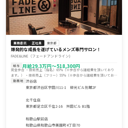
業務委託
正社員
東京都
爆発的な成長を遂げているメンズ専門サロン！
FADE&LINE（フェードアンドライン)
月給29.3万円～518,300円
給与
完全歩合 ・技術売上（指名）65%（※歩合から諸経費を頂いており
ます。） ・技術売上（フリー）55%（※歩合から諸経費を頂いてお
ります。） ※固定残業代（4.3万円～118,300円 30～45時間分。これを
渋谷店
勤務地
超える時間外労働は追加で支給）含む
東京都渋谷区宇田川11-1 柳光ビル別館2F
北千住店
東京都足立区千住2-16 舛田ビル B1階
和歌山駅前店
和歌山県和歌山市美園町4丁目70