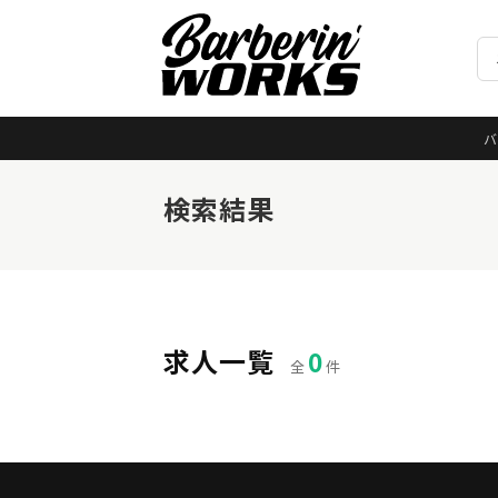
バ
検索結果
求人一覧
0
全
件