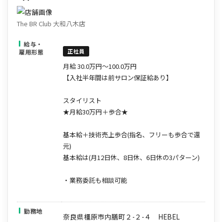
The BR Club 大和八木店
給与・
正社員
雇用形態
月給 30.0万円～100.0万円
【入社半年間は前サロン保証給あり】
スタイリスト
★月給30万円＋歩合★
基本給＋技術売上歩合(指名、フリーも歩合で還
元)
基本給は(月12日休、8日休、6日休の3パターン)
・業務委託も相談可能
勤務地
奈良県橿原市内膳町２-２-４ HEBEL