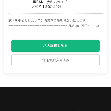
URBAN 大和八木１-C
大和八木駅徒歩4分
施術を中心としたサロン内業務全般をお願い致します
================================== 月給 30.0万円〜100.0万
円 【入社半年間は前サロン給料考慮あり】 スタイリスト ★月給
30万円＋歩合★ 基本給＋技術売上歩合(指名、フリーも歩合で還
元) 基本給は(月12日休、8日休、6日休の3パターン) ★給与実績★
求人詳細を見る
最新2024年度支給 入社3年目：チーフスタイリスト 月給30万円＋
歩合20万円以上＋店販売上10%賞与＋交通費 →90万円以上の支
給 入社6ヶ月：スタイリスト 月給30万円＋歩合10万円以上＋店販
お気に入り済み
売上10%賞与＋交通費 ※入社半年(顧客0からのスタート)で売上
100万円達成！ 正社員サロンでトップクラスの支給実績！ 集客力
×高単価なのでしっかり稼ぐことができます♪ 社保完備なので福
利厚生もバッチリ◎ ================================== ☆
美容師の給料は、少なすぎる！もっと稼ぎたい！ そう思われる
方、大歓迎です♪ せっかく頑張って勉強して国家資格を取って、
あれだけ練習してデビューしたのに、 給料はサラリーマンになっ
た同級生にかなわない。 そんな理不尽なことがあるでしょうか。
だから…D.Logは、美容師がもっともっと稼げる場をつくります!