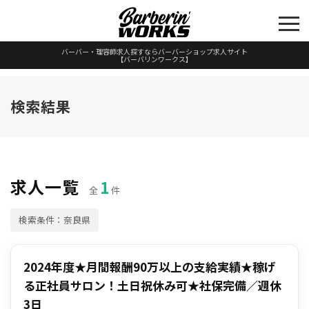
バーバー・理容師求人探すならバーバーショップ求人サイト
【バーバリンワークス】
検索結果
求人一覧
1
全
件
検索条件：奈良県
2024年度★月間報酬90万以上の支給実績★稼げ
る正社員サロン！土日祝休み可★社保完備／週休
3日