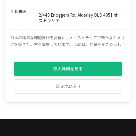
勤務地
2/448 Enoggera Rd, Alderley QLD 4051 オー
ストラリア
日本の繊細な理容技術を武器に、オーストラリアで新たなキャリ
アを築きたい方を募集しています。 当店は、無駄を削ぎ落とした
シンプルな流れの中で、安定した高いクオリティを大切にしてい
るサロンです。現場の流れを意識しながら、スムーズに仕事を進
められる環境を整えています。 日本が誇る緻密なメンズカットや
求人詳細を見る
シェービング技術を活かしつつ、現地のスタイルにも無理なく馴
染めるよう、技術面・接客面ともにサポートいたします。 海外で
自分の技術を試したい方、日々のサロンワークの中で経験値を高
お気に入り
めていきたい方。環境の変化を楽しみながら、自分の力を伸ばし
ていきたい方とご一緒できたら嬉しいです。 客層の8割が地元の
方々なので、英語やオーストラリアのライフスタイルを学ぶには
最高の環境です。日本で磨いた技術は、こちらでも間違いなく喜
ばれます！オーストラリアで活躍できる理容師になれるよう、全
力でサポートします！