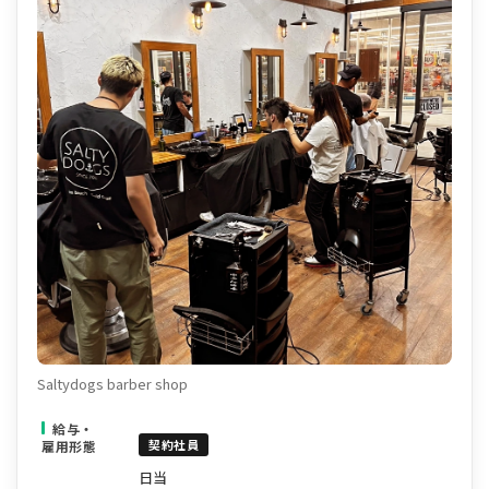
Saltydogs barber shop
給与・
契約社員
雇用形態
日当