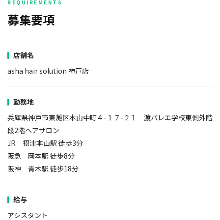
募集要項
店舗名
asha hair solution 神戸店
勤務地
兵庫県神戸市東灘区本山中町４-１７-２１ 渡バレエ学校東側外階
段2階ヘアサロン
JR 摂津本山駅 徒歩3分
阪急 岡本駅 徒歩8分
阪神 青木駅 徒歩18分
給与
アシスタント