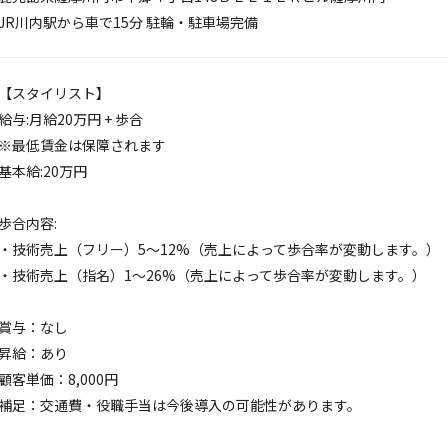
JR川内駅から車で15分 駐輪・駐車場完備
【スタイリスト】
給与:月給20万円 + 歩合
※最低賃金は保障されます
基本給:20万円
歩合内容:
・技術売上（フリー）5～12%（売上によって歩合率が変動します。）
・技術売上（指名）1～26%（売上によって歩合率が変動します。）
賞与：なし
昇給：あり
顧客単価：8,000円
補足：交通費・役職手当は今後導入の可能性があります。