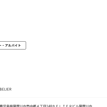
ト・アルバイト
BELIER
鹿児島県薩摩川内市中郷４丁目148ＢＥＬＩＥＲビル薩摩川内