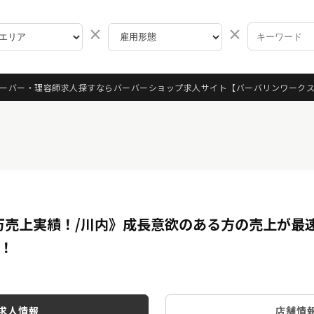
×
×
ーバー・理容師求人探すならバーバーショップ求人サイト
【バーバリンワーク
0万売上実績！/川内》成長意欲のある方の売上が最
！
求人情報
店舗情