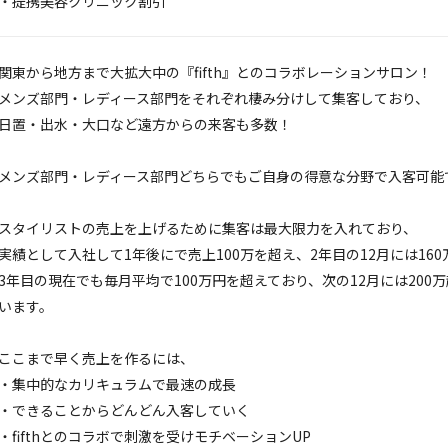
・提携美容クリニック割引
関東から地方まで大拡大中の『fifth』とのコラボレーションサロン！
メンズ部門・レディース部門をそれぞれ棲み分けして集客しており、
日置・出水・大口など遠方からの来客も多数！
メンズ部門・レディース部門どちらでもご自身の得意な分野で入客可能
スタイリストの売上を上げるために集客は最大限力を入れており、
実績として入社して1年後にで売上100万を超え、2年目の12月には16
3年目の現在でも毎月平均で100万円を超えており、次の12月には200
います。
ここまで早く売上を作るには、
・集中的なカリキュラムで最速の成長
・できることからどんどん入客していく
・fifthとのコラボで刺激を受けモチベーションUP