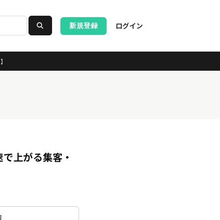
ログイン
新規登録
ス】
速で上がる集客・
報