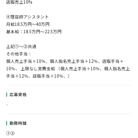
店販売上10%
④理容師アシスタント
月給18.5万円～40万円
基本給：18.5万円～22.5万円
上記①～③共通
その他手当：
個人売上手当＋10％、個人指名売上手当＋12％、店販手当＋
10％、 上限なし実費支給 （個人売上手当＋10％、個人指名売上
手当＋12％、店販手当＋10％、）
応募資格
-
勤務時間
①③