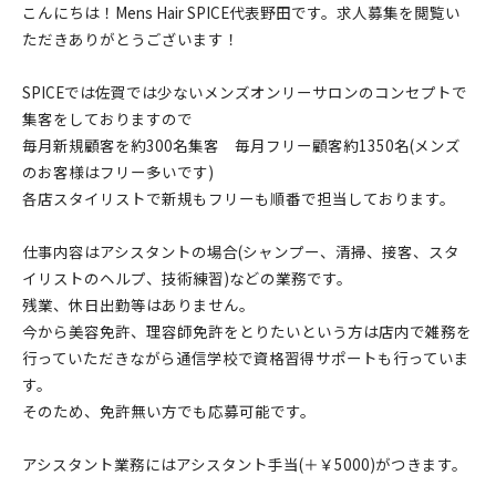
こんにちは！Mens Hair SPICE代表野田です。求人募集を閲覧い
ただきありがとうございます！
SPICEでは佐賀では少ないメンズオンリーサロンのコンセプトで
集客をしておりますので
毎月新規顧客を約300名集客 毎月フリー顧客約1350名(メンズ
のお客様はフリー多いです)
各店スタイリストで新規もフリーも順番で担当しております。
仕事内容はアシスタントの場合(シャンプー、清掃、接客、スタ
イリストのヘルプ、技術練習)などの業務です。
残業、休日出勤等はありません。
今から美容免許、理容師免許をとりたいという方は店内で雑務を
行っていただきながら通信学校で資格習得サポートも行っていま
す。
そのため、免許無い方でも応募可能です。
アシスタント業務にはアシスタント手当(＋￥5000)がつきます。