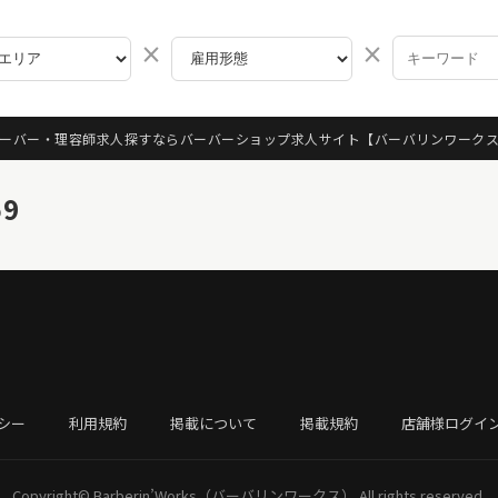
×
×
ーバー・理容師求人探すならバーバーショップ求人サイト
【バーバリンワーク
59
シー
利用規約
掲載について
掲載規約
店舗様ログイ
Copyright©
Barberin’Works（バーバリンワークス）
All rights reserved.